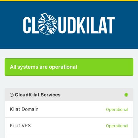
All systems are operational
CloudKilat Services
Kilat Domain
Operational
Kilat VPS
Operational