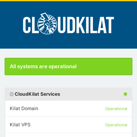
All systems are operational
CloudKilat Services
Kilat Domain
Operational
Kilat VPS
Operational